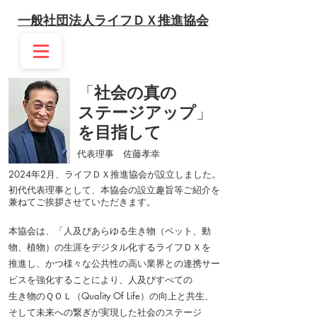
一般社団法人ライフＤＸ推進協会
「
社会の真の
ステージアップ
」
を目指して
代表理事 佐藤孝幸
2024年2月、ライフＤＸ推進協会が設立しました。
初
代代表理事と
して、本協会の設立趣旨等ご紹介を
兼ねてご挨拶させていただきます。
本協会は
、「人及びあらゆる生き物（ペット、動
物、植物）の生涯をデジタル化するライフ
ＤＸを
推進し、かつ様々な公共性の高い業界との連携サー
ビスを強化することにより、人及びすべての
生き物のＱＯＬ（Quality Of Life）の向上と共生、
そして未来への繋ぎが実現した社会のステージ