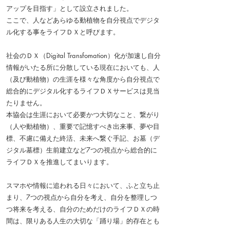
アップを目指す」として設立されました。
ここで、人などあらゆる動植物を自分視点でデジタ
ル化する事をライフＤＸと呼びます。
社会のＤＸ（Digital Transfomation）化が加速し自分
情報がいたる所に分散している現在においても、人
（及び動植物）の生涯を様々な角度から自分視点で
総合的にデジタル化するライフＤＸサービスは見当
たりません。
本協会は生涯において必要かつ大切なこと、繋がり
（人や動植物）、重要で記憶すべき出来事、夢や目
標、不慮に備えた終活、未来へ繋ぐ手記、お墓（デ
ジタル墓標）生前建立など7つの視点から総合的に
ライフＤＸを推進してまいります。
スマホや情報に追われる日々において、ふと立ち止
まり、7つの視点から自分を考え、自分を整理しつ
つ将来を考える、自分のためだけのライフＤＸの時
間は、限りある人生の大切な「踊り場」的存在とも