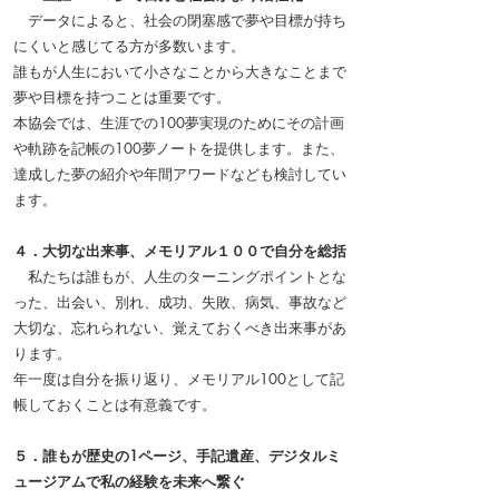
データによると、社会の閉塞感で夢や目標が持ち
にくいと感じてる方が多数います。
誰もが人生において小さなことから大きなことまで
夢や目標を持つことは重要です。
本協会では、生涯での100夢実現のためにその計画
や軌跡を記帳の100夢ノートを提供します。また、
達成した夢の紹介や年間アワードなども検討してい
ます。
４．大切な出来事、メモリアル１００で自分を総括
私たちは誰もが、人生のターニングポイントとな
った、出会い、別れ、成功、失敗、病気、事故など
大切な、忘れられない、覚えておくべき出来事があ
ります。
年一度は自分を振り返り、メモリアル100として記
帳しておくことは有意義です。
５．誰もが歴史の1ページ、手記遺産、デジタルミ
ュージアムで私の経験を未来へ繋ぐ