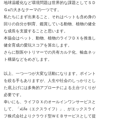
地球温暖化など環境問題は世界的な課題としてＳＤ
Ｇsの大きなテーマの一つです。
私たちにまず出来ること、それはペットも含め身の
回りの自分が飼育、鑑賞している動物、植物の健全
な成長を支援することと思います。
本協会はペット、動物、植物のライフＤＸを推進し
健全育成の愛玩スコアを算出します。
さらに獣医やトリマーでの共有カルテ化、輸血ネッ
ト構築などをめざします。
以
上、一つ一つが大変な活動になります。ポイント
を絞る手もありますが、人生や社会のしっかりとし
た底上げには多角的アプローチによる土台づくりが
必要です。
幸いにも、ライフＤＸのオールインワンサービスと
して、「xLife（エクスライフ）」、がエックスライ
フ株式会社よりクラウド型ＷＥＢサービスとして提
供されています。
本協会は原則、パートナーとしてエックスライフ株
式会社と提携し、「xLife（エクスライフ）」を活用