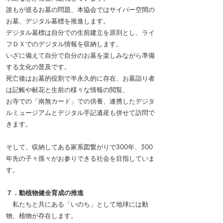
誰もが巡るお墓の問題、本協会ではサイバー空間の
お墓、デジタル墓標を推進します。
デジタル墓標は自分での生前建立を原則とし、ライ
フＤＸでのデジタル情報を収納します。
いざに備えて自分で自分のお墓を楽しみながら準備
する文化の普及です。
死亡後はお墓的役割で半永久的に存在、お墓詣り者
は記帳や献花と生前の様々な情報の閲覧、
お寺での「南無カード」での供養、
連携したデジタ
ルミュージアムと
デジタル手記遺産も併せて訪問で
きます。
そして、収納してある家系図繋がりで300年、500
年先の子々孫々がお参りできる社会を目指していま
す。
７．動植物健全
育成の推進
私たちと共にある「いのち」として地球には動
物、植物が存在します。