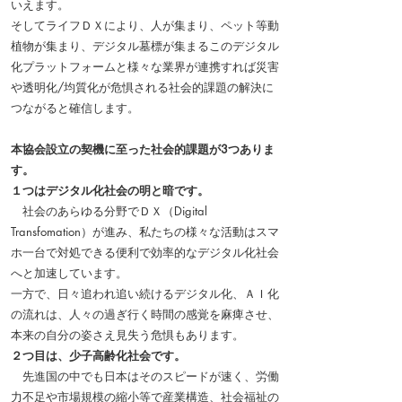
いえます。
そしてライフＤＸにより、人が集まり、ペット等動
植物が集まり、デジタル墓標が集まるこのデジタル
化プラットフォームと様々な業界が連携すれば災害
や透明化/均質化が危惧される社会的課題の解決に
つながると確信します。
本協会設立の契機に至った社会的課題が3つありま
す。
１つはデジタル化社会の明と暗です。
社会のあらゆる分野でＤＸ（Digital
Transfomation）が進み、私たちの様々な活動はスマ
ホ一台で対処できる便利で効率的なデジタル化社会
へと加速しています。
一方で、日々追われ追い続けるデジタル化、ＡＩ化
の流れは、人々の過ぎ行く時間の感覚を麻痺させ、
本来の自分の姿さえ見失う危惧もあります。
２つ目は、少子高齢化社会です。
先進国の中でも日本はそのスピードが速く、労働
力不足や市場規模の縮小等で産業構造、社会福祉の