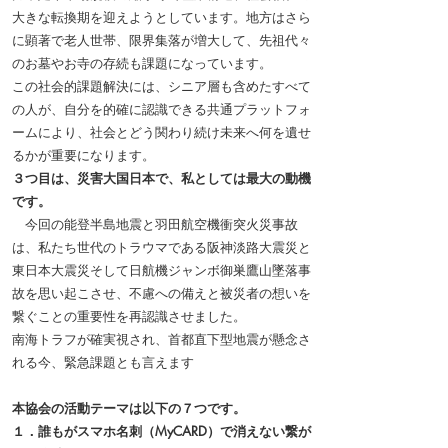
大きな転換期を迎えようとしています。地方はさら
に顕著で老人世帯、限界集落が増大して、先祖代々
のお墓やお寺の存続も課題になっています。
この社会的課題解決には、シニア層も含めたすべて
の人が、自分を的確に認識できる共通プラットフォ
ームにより、社会とどう関わり続け未来へ何を遺せ
るかが重要になります。
３つ目は、災害大国日本で、私としては最大の動機
です。
今回の能登半島地震と羽田航空機衝突火災事故
は、私たち世代のトラウマである阪神淡路大震災と
東日本大震災そして日航機ジャンボ御巣鷹山墜落事
故を思い起こさせ、不慮への備えと被災者の想いを
繋ぐことの重要性を再認識させました。
南海トラフが確実視され、首都直下型地震が懸念さ
れる今、緊急課題とも言えます
本協会の活動テーマは以下の７つです。
１．誰もがスマホ名刺（MyCARD）で消えない繋が