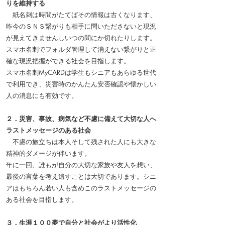
りを維持する
紙名刺は時間がたてばその情報は古くなります、
昨今のＳＮＳ繋がりも相手に問いたださないと現況
が見えてきませんしいつの間にか切れたりします。
スマホ名刺でフォルダ管理して消えない繋がりと正
確な現況把握ができる社会を目指します。
スマホ名刺MyCARDは学生もシニアもあらゆる世代
で利用でき、災害時のかんたん安否確認や懐かしい
人の消息にも有効です。
２．災害、事故、病気など不慮に備えて大切な人へ
ラストメッセージのある社会
不慮の旅立ちは本人そして残された人にも大きな
精神的ダメージが伴います。
年に一回、誰もが自分の大切な家族や友人を想い、
最後の言葉を考え遺すことは大切であります。シニ
アはもちろん若い人も含めこのラストメッセージの
ある社会を目指します。
３．生涯１００夢で自分と社会がより活性化