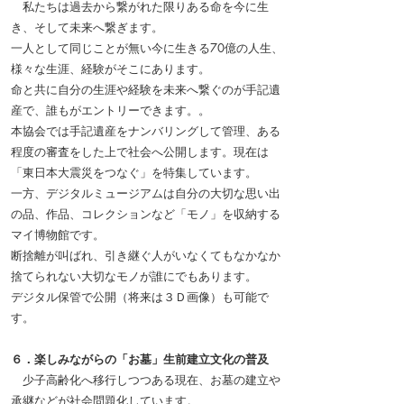
私たちは過去から繋がれた限りある命を今に生
き、そして未来へ繋ぎます。
一人として同じことが無い今に生きる70億の人生、
様々な生涯、経験がそこにあります。
命と共に自分の生涯や経験を未来へ繋ぐのが手記遺
産で、誰もがエントリーできます。。
本協会では手記遺産をナンバリングして管理、ある
程度の審査をした上で社会へ公開します。現在は
「東日本大震災をつなぐ」を特集しています。
一方、デジタルミュージアムは自分の大切な思い出
の品、作品、コレクションなど「モノ
」を収納する
マイ博物館です。
断捨離が叫ばれ、引き継ぐ人がいなくてもなかなか
捨てられない大切なモノが誰にでもあります。
デジタル保管で公開（将来は３Ｄ画像）も可能で
す。
６．楽しみながらの「お墓」生前建立文化の普及
少子高齢化へ移行しつつある現在、お墓の建立や
承継などが社会問題化しています。