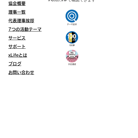
協会概要
​​理事一覧
​​
代表理事挨拶
7つの活動テーマ
サービス
サポート
xLifeとは
ブログ
お問い合わせ
LDEA News
2026年4月1日（水）
あなたの想い・物語をカタチにする
〈未来型デジタル終活〉を始動！
プレスリリース：公開の詳細はこちら→