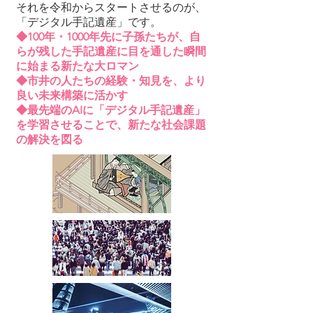
それを令和からスタートさせるのが、
「デジタル手記遺産」です。
◆100年・1000年先に子孫たちが、自
らが残した手記遺産に目を通した瞬間
に始まる新たな大ロマン
◆市井の人たちの経験・知見を、より
良い未来構築に活かす
◆最先端のAIに「デジタル手記遺産」
を学習させることで、新たな社会課題
の解決を図る