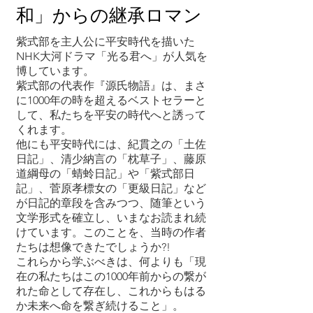
和」からの継承ロマン
紫式部を主人公に平安時代を描いた
NHK大河ドラマ「光る君へ」が人気を
博しています。
紫式部の代表作『源氏物語』は、まさ
に1000年の時を超えるベストセラーと
して、私たちを平安の時代へと誘って
くれます。
他にも平安時代には、紀貫之の「土佐
日記」、清少納言の「枕草子」、藤原
道綱母の「蜻蛉日記」や「紫式部日
記」、菅原孝標女の「更級日記」など
が日記的章段を含みつつ、随筆という
文学形式を確立し、いまなお読まれ続
けています。このことを、当時の作者
たちは想像できたでしょうか?!
これらから学ぶべきは、何よりも「現
在の私たちはこの1000年前からの繋が
れた命として存在し、これからもはる
か未来へ命を繋ぎ続けること」。